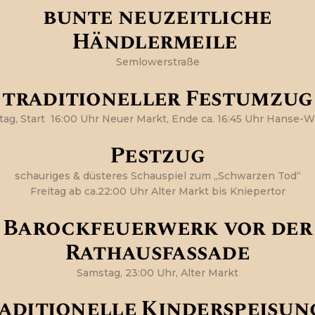
bunte neuzeitliche
Händlermeile
Semlowerstraße
traditioneller Festumzug
itag, Start 16:00 Uhr Neuer Markt, Ende ca. 16:45 Uhr Hanse-W
Pestzug
schauriges & düsteres Schauspiel zum „Schwarzen Tod“
Freitag ab ca.22:00 Uhr Alter Markt bis Kniepertor
Barockfeuerwerk vor der
Rathausfassade
Samstag, 23:00 Uhr, Alter Markt
aditionelle Kinderspeisun