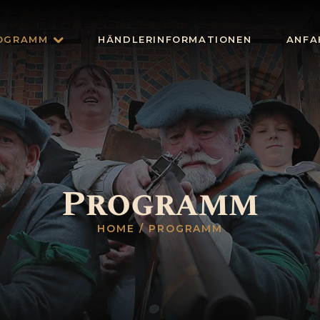
OGRAMM
HÄNDLERINFORMATIONEN
ANFA
STARTSEITE
PROGRAMM
Programm
HÄNDLERINFORMATIO
HOME
PROGRAMM
NEN
ANFAHRT
SPONSOREN