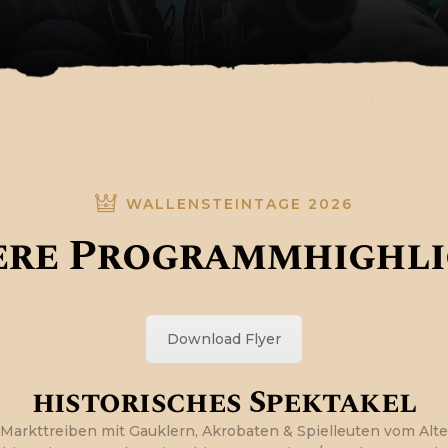
WALLENSTEINTAGE 2026
ere Programmhighli
Download Flyer
historisches Spektakel
Markttreiben mit Gauklern, Akrobaten & Spielleuten vom Alt