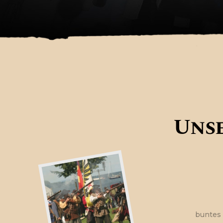
Uns
buntes 