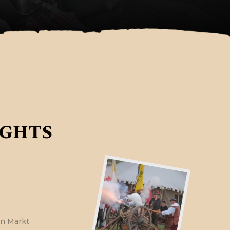
ghts
en Markt