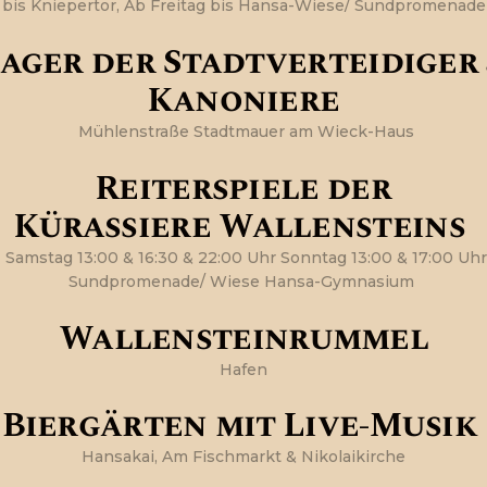
bis Kniepertor, Ab Freitag bis Hansa-Wiese/ Sundpromenade
ager der Stadtverteidiger
Kanoniere
Mühlenstraße Stadtmauer am Wieck-Haus
Reiterspiele der
Kürassiere
Wallensteins
Samstag 13:00 & 16:30 & 22:00 Uhr Sonntag 13:00 & 17:00 Uhr
Sundpromenade/ Wiese Hansa-Gymnasium
Wallensteinrummel
Hafen
Biergärten mit Live-Musik
Hansakai, Am Fischmarkt & Nikolaikirche